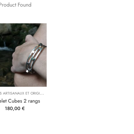
 Product Found
B
RACELETS ARTISANAUX ET ORIGINAUX
,
,
COLLECTION CUBE
TYPES DE BIJOUX
elet Cubes 2 rangs
180,00
€