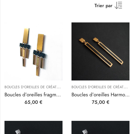
Trier par
B
OUCLES D'OREILLES DE CRÉATEURS
,
B
OUCLES D'OREILLES DE CRÉATEURS
INSPIRATIONS D'ARTISTES
Boucles d’oreilles fragments Klimtés Argent doré et ébène
Boucles d’oreilles Harmonie Klimtée Argent doré et ébène
65,00
€
75,00
€