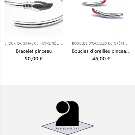
B
IJOUX ORIGINAUX : NOTRE SÉLECTION
,
B
OUCLES D'OREILLES DE CRÉATEURS
BRACELETS ARTISANAUX ET ORIGIN
Bracelet pinceau
Boucles d’oreilles pinceaux d’artiste
90,00
€
45,00
€