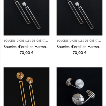
B
OUCLES D'OREILLES DE CRÉATEURS
,
B
OUCLES D'OREILLES DE CRÉATEURS
INSPIRATIONS D'ARTISTES
Boucles d’oreilles Harmonie Klimtée Argent et ébène
Boucles d’oreilles Harmonie Klimtée Argent et ébène
70,00
€
70,00
€