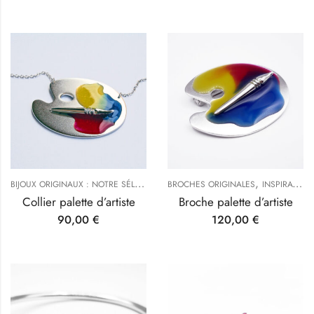
B
IJOUX ORIGINAUX : NOTRE SÉLECTION
,
,
,
BROCHES ORIGINALES
COLLIERS & SAUTOIRS ORIGINAUX
INSPIRATIONS D'ARTISTES
Collier palette d’artiste
Broche palette d’artiste
90,00
€
120,00
€