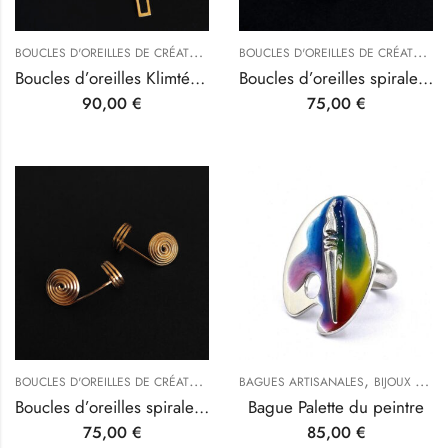
B
OUCLES D'OREILLES DE CRÉATEURS
,
B
OUCLES D'OREILLES DE CRÉATEURS
INSPIRATIONS D'ARTISTES
Boucles d’oreilles Klimtées bois d’ébène
Boucles d’oreilles spirales Klimtée Argent
90,00
€
75,00
€
B
OUCLES D'OREILLES DE CRÉATEURS
,
,
,
INSPIRATIONS D'ARTISTES
BAGUES ARTISANALES
BIJOUX ORIGINAUX : NOTRE SÉLECTION
UNCATEGOR
Boucles d’oreilles spirales Klimtées or
Bague Palette du peintre
75,00
€
85,00
€