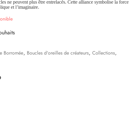
cles ne peuvent plus être entrelacés. Cette alliance symbolise la force
olique et l’imaginaire.
onible
ouhaits
e Borromée
,
Boucles d'oreilles de créateurs
,
Collections
,