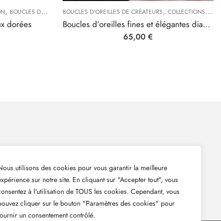
,
,
,
,
,
BOUCLES D'OREILLES DE CRÉATEURS
BOUCLES D'OREILLES DE CRÉATEURS
COLLECTIONS
LES OISEAUX
COLLECTIONS
LES ÉL
 dorées
Boucles d’oreilles fines et élégantes diamantées dorées
65,00
€
 ma newsletter pour suivre mes dernières actualités et
Nous utilisons des cookies pour vous garantir la meilleure
expérience sur notre site. En cliquant sur "Accepter tout", vous
consentez à l'utilisation de TOUS les cookies. Cependant, vous
pouvez cliquer sur le bouton "Paramètres des cookies" pour
fournir un consentement contrôlé.