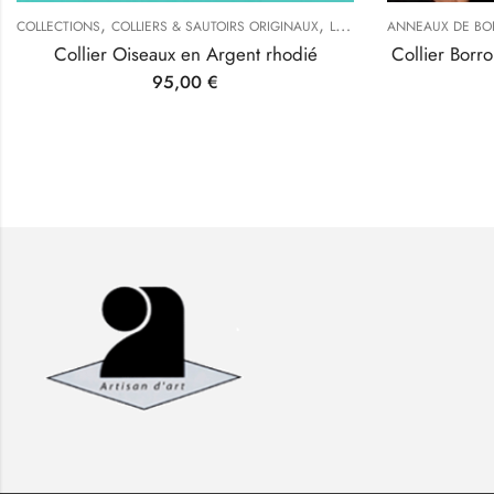
,
,
,
,
COLLECTIONS
COLLIERS & SAUTOIRS ORIGINAUX
TYPES DE BIJOUX
LES OISEAUX
ANNEAUX DE BORR
TYPES DE BIJO
Collier Oiseaux en Argent rhodié
Collier Borromé
95,00
€