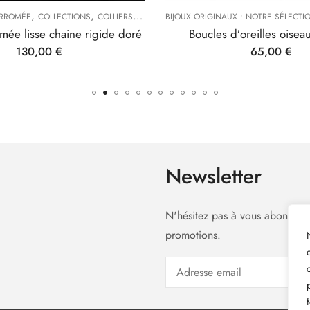
,
,
,
OMÉE
UX
COLLECTIONS
COLLIERS & SAUTOIRS ORIGINAUX
BIJOUX ORIGINAUX : NOTRE SÉLECTION
TYPES DE BIJOUX
e lisse chaine rigide doré
Boucles d’oreilles oiseaux
130,00
€
65,00
€
Newsletter
N'hésitez pas à vous abonner à
promotions.