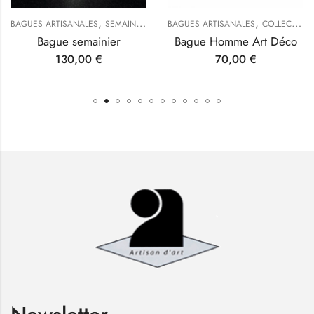
,
,
,
,
,
BAGUES ARTISANALES
COLLECTION CUBE
TYPES DE BIJOUX
SEMAINIERS
TYPES DE BIJOUX
BAGUES ARTISANALES
COLLECTION HOMME
Bague semainier
Bague Homme Art Déco
130,00
€
70,00
€