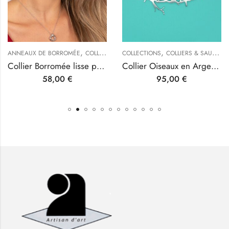
,
,
,
,
,
,
,
,
TYPES DE BIJOUX
COLLECTION CUBE
ANNEAUX DE BORROMÉE
COLLECTIONS
COLLECTIONS
LES ÉLÉGANTES
COLLECTIONS
COLLIERS & SAUTOIRS ORIGINAUX
TYPES DE BIJOUX
COLLIERS & SAUTOIRS ORIGINAUX
Collier Borromée lisse petit modèle
Collier Oiseaux en Argent rhodié
58,00
€
95,00
€