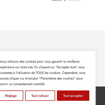
 ma newsletter pour suivre mes dernières actualités et
Nous utilisons des cookies pour vous garantir la meilleure
expérience sur notre site. En cliquant sur "Accepter tout", vous
consentez à l'utilisation de TOUS les cookies. Cependant, vous
pouvez cliquer sur le bouton "Paramètres des cookies" pour
fournir un consentement contrôlé.
Réglage
Tout refuser
Tout accepter
Mentions légales
–
Conditions générales de ventes