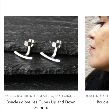
,
,
,
,
,
BOUCLES D'OREILLES DE CRÉATEURS
INSPIRATIONS DE LA NATURE
COLLECTION CUBE
TYPES DE BIJOUX
COLLECTIONS
BOUCLES D'OREI
LES
Boucles d’oreilles Cubes Up and Down
Boucles
75,00
€