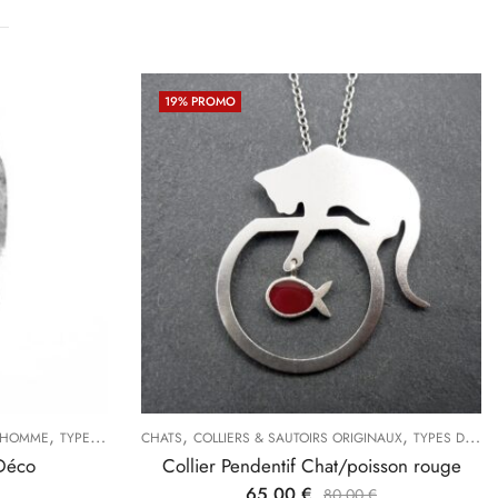
19
% PROMO
,
,
,
 HOMME
TYPES DE BIJOUX
CHATS
COLLIERS & SAUTOIRS ORIGINAUX
TYPES DE BIJOUX
Déco
Collier Pendentif Chat/poisson rouge
65,00
€
80,00
€