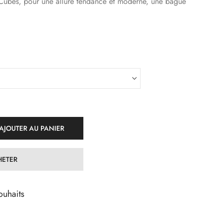
 Cubes, pour une allure tendance et moderne, une bague
AJOUTER AU PANIER
ETER
ouhaits