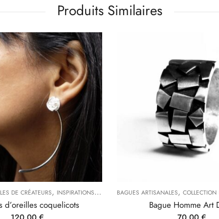
Produits Similaires
,
,
,
,
,
LLES DE CRÉATEURS
 INDISPENSABLES (CRÉOLES, BAGUES FINES...)
INSPIRATIONS DE LA NATURE
BAGUES ARTISANALES
TYPES DE BIJOUX
SOLDES
TYPES DE BIJOUX
COLLECTION
 d’oreilles coquelicots
Bague Homme Art 
120,00
€
70,00
€