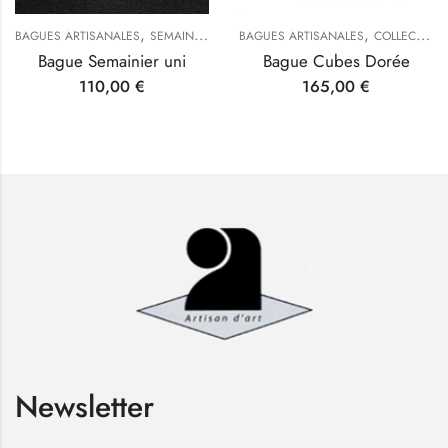
,
,
,
BAGUES ARTISANALES
SEMAINIERS
TYPES DE BIJOUX
BAGUES ARTISANALES
COLLECTION CUBE
Bague Semainier uni
Bague Cubes Dorée
110,00
€
165,00
€
Newsletter