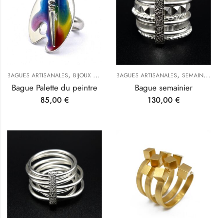
,
,
,
BAGUES ARTISANALES
BIJOUX ORIGINAUX : NOTRE SÉLECTION
BAGUES ARTISANALES
SEMAINIERS
INSPIRATION
Bague Palette du peintre
Bague semainier
85,00
€
130,00
€