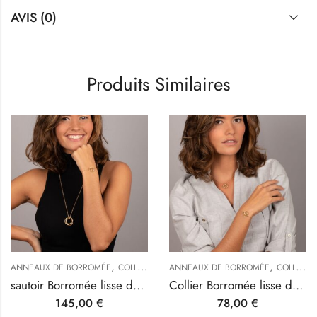
AVIS (0)
Produits Similaires
,
,
,
,
 DE BIJOUX
ANNEAUX DE BORROMÉE
COLLIERS & SAUTOIRS ORIGINAUX
COLLECTIONS
ANNEAUX DE BORROMÉE
COLLIERS & SAUTOIRS ORIGINAUX
COLLECTIONS
sautoir Borromée lisse doré
Collier Borromée lisse doré, petit modèle
145,00
€
78,00
€