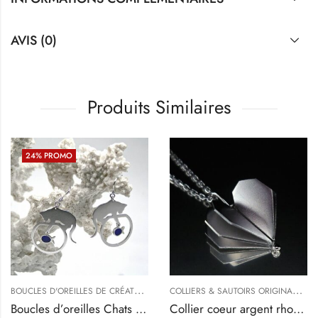
AVIS (0)
Produits Similaires
24
% PROMO
,
B
OUCLES D'OREILLES DE CRÉATEURS
,
,
,
C
OLLIERS & SAUTOIRS ORIGINAUX
,
IJOUX
LES INDISPENSABLES (CRÉOLES, BAGUES FINES...)
CHATS
TYPES DE BIJOUX
TYPES DE
R
Boucles d’oreilles Chats – Félin pour l’autre
Collier coeur argent rhodié chaîne fine