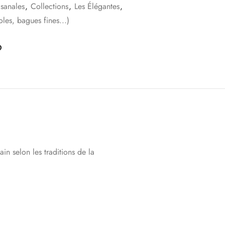
isanales
,
Collections
,
Les Élégantes
,
les, bagues fines...)
in selon les traditions de la