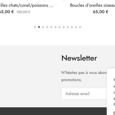
Boucles d’oreilles chats/corail/poissons bleus
Boucles d’oreilles oisea
65,00
€
65,00
€
105,00
€
Newsletter
N'hésitez pas à vous abonner à
promotions.